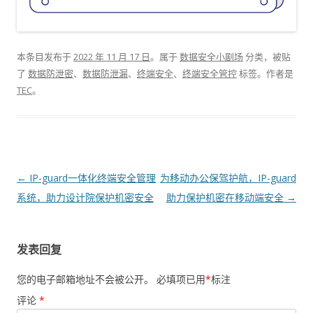
本条目发布于
2022 年 11 月 17 日
。属于
数据安全小剧场
分类，被贴
了
数据防泄密
、
数据防泄漏
、
终端安全
、
终端安全管控
标签。
作者是
TEC
。
文章导航
←
IP-guard一体化终端安全管理
为移动办公保驾护航，IP-guard
系统，助力设计院保护机密安全
助力保护机密在移动端安全
→
发表回复
您的电子邮箱地址不会被公开。
必填项已用
*
标注
评论
*