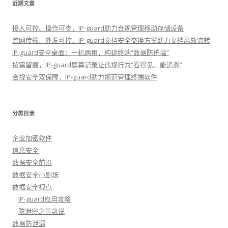
近期文章
接入可控、操作可查，IP-guard助力合规管理移动存储设备
跨网传输、外发可控，IP-guard文档安全交换方案助力文档高效流转
IP-guard安全桌面：一机两用，构建终端“数据防护墙”
按需留痕，IP-guard屏幕记录让违规行为“看得见，能追溯”
合规安全双保障，IP-guard助力规范管理终端软件
分类目录
企业加密软件
信息安全
数据安全前沿
数据安全小剧场
数据安全视点
IP-guard应用攻略
防泄密之黄凯说
数据防泄漏